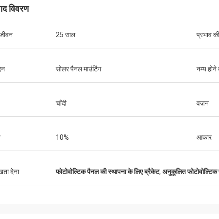
पाद विवरण
 जीवन
25 साल
प्रभाव क
दन
सोलर पैनल माउंटिंग
नम्य होने 
चाँदी
वज़न
व
10%
आकार
ुखता देना
फोटोवोल्टिक पैनल की स्थापना के लिए ब्रैकेट
,
अनुकूलित फोटोवोल्टिक प