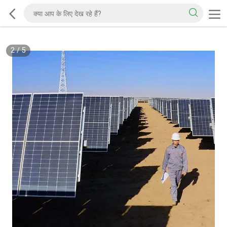
2
/
5