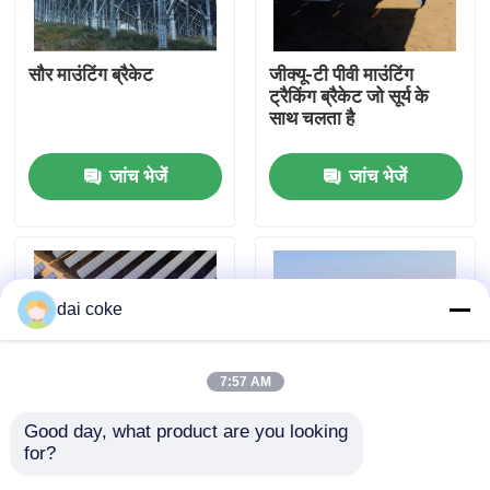
हमारे बारे में
सौर माउंटिंग ब्रैकेट
जीक्यू-टी पीवी माउंटिंग
ट्रैकिंग ब्रैकेट जो सूर्य के
साथ चलता है
फैक्टरी यात्रा
जांच भेजें
जांच भेजें
गुणवत्ता नियंत्रण
हमसे संपर्क करें
dai coke
एक बोली का अनुरोध
7:57 AM
पीवी पैनल माउंटिंग ब्रैकेट
Good day, what product are you looking 
for?
स्वतंत्र नियंत्रण ट्रैकिंग
जीक्यू-टी मल्टी पॉइंट सपोर्ट
समायोज्य सौर पैनल ब्रैकेट
ब्रैकेट जो सूर्य के साथ चलता
ट्रैकिंग ब्रैकेट जो सूर्य के