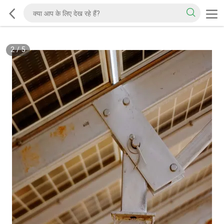
2
/
5