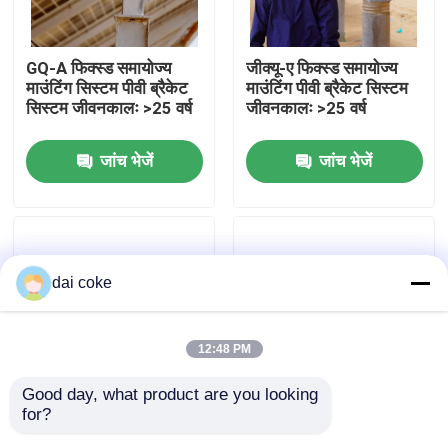
हमारे बारे में
GQ-A फिक्स्ड समायोज्य
जीक्यू-ए फिक्स्ड समायोज्य
माउंटिंग सिस्टम पीवी ब्रैकेट
माउंटिंग पीवी ब्रैकेट सिस्टम
सिस्टम जीवनकालः >25 वर्ष
जीवनकालः >25 वर्ष
फैक्टरी यात्रा
जांच भेजें
जांच भेजें
गुणवत्ता नियंत्रण
हमसे संपर्क करें
dai coke
एक बोली का अनुरोध
12:48 PM
पीवी पैनल माउंटिंग ब्रैकेट
Good day, what product are you looking 
for?
विश्वसनीय पीवी माउंटिंग
आपकी विशिष्ट आवश्यकताओं
समायोज्य सौर पैनल ब्रैकेट
ब्रैकेट OEM/ODM सेवा के
के लिए अनुकूलन योग्य पीवी