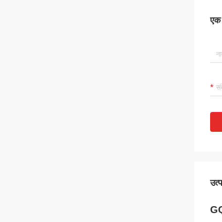
एक स
उत्
GQ-