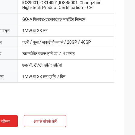
IOS9001,IOS14001,IOS45001, Changzhou
High-tech Product Certification，CE
GQ-A फिक्स्ड-एडजस्टेबल माउंटिंग सिस्टम
 मात्रा
1MW या 33 टन
रण
गठरी / फूस / लकड़ी के बक्से / 20GP / 40GP
य
डाउनपेमेंट प्राप्त होने पर 2-4 सप्ताह
एल/सी, टी/टी, डी/ए, डी/पी
मता
1MW या 33 टन प्रति 7 दिन
ी कीमत
अब से संपर्क करें