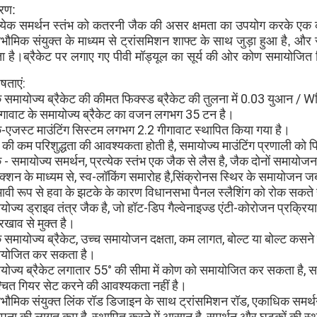
रण:
त्येक समर्थन स्तंभ को कतरनी जैक की असर क्षमता का उपयोग करके एक 
्वभौमिक संयुक्त के माध्यम से ट्रांसमिशन शाफ्ट के साथ जुड़ा हुआ है, औ
ा है।ब्रैकेट पर लगाए गए पीवी मॉड्यूल का सूर्य की ओर कोण समायोजित
षताएं:
 समायोज्य ब्रैकेट की कीमत फिक्स्ड ब्रैकेट की तुलना में 0.03 युआन / 
ेगावाट के समायोज्य ब्रैकेट का वजन लगभग 35 टन है।
-एजस्ट माउंटिंग सिस्टम लगभग 2.2 गीगावाट स्थापित किया गया है।
व की कम परिशुद्धता की आवश्यकता होती है, समायोज्य माउंटिंग प्रणाली को 
 - समायोज्य समर्थन, प्रत्येक स्तंभ एक जैक से लैस है, जैक दोनों समायोजन प
क्शन के माध्यम से, स्व-लॉकिंग समारोह है,सिंक्रोनस स्थिर के समायोजन ज
भावी रूप से हवा के झटके के कारण विधानसभा पैनल स्लैशिंग को रोक सकते 
योज्य ड्राइव तंत्र जैक है, जो हॉट-डिप गैल्वेनाइज्ड एंटी-कोरोजन प्रक्रि
खाव से मुक्त है।
 समायोज्य ब्रैकेट, उच्च समायोजन दक्षता, कम लागत, बोल्ट या बोल्ट कसने
योजित कर सकता है।
योज्य ब्रैकेट लगातार 55° की सीमा में कोण को समायोजित कर सकता है, 
्चित गियर सेट करने की आवश्यकता नहीं है।
्वभौमिक संयुक्त लिंक रॉड डिजाइन के साथ ट्रांसमिशन रॉड, एकाधिक समर्थन
ापना की लागत कम है, स्थापित करने में आसान है, समर्थन और घटकों की स्थ