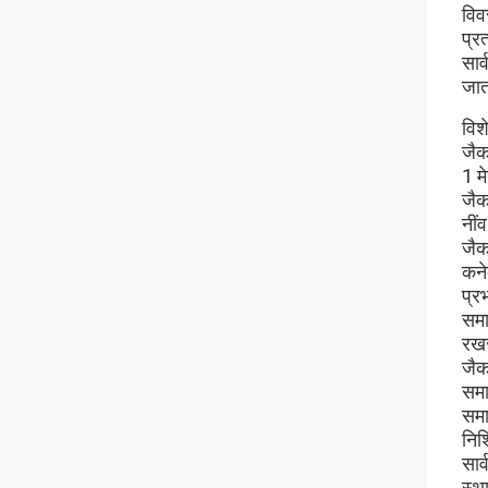
विव
प्र
सार
जात
विशे
जैक
1 म
जैक
नीं
जैक
कने
प्र
समा
रखर
जैक
समा
समा
निश
सार
स्थ