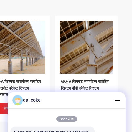
 फिक्स्ड समायोज्य माउंटिंग
GQ-A फिक्स्ड समायोज्य माउंटिंग
 सपोर्ट ब्रैकेट सिस्टम
सिस्टम पीवी ब्रैकेट सिस्टम
नकालः >25 वर्ष
जीवनकालः >25 वर्ष
dai coke
सबसे अच्छी कीमत
सबसे अच्छी कीमत
3:27 AM