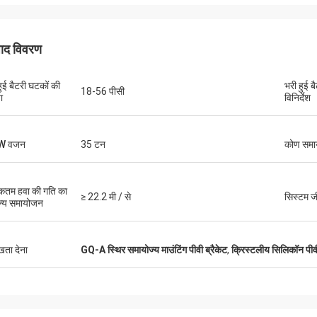
पाद विवरण
हुई बैटरी घटकों की
भरी हुई ब
18-56 पीसी
ा
विनिर्देश
W वजन
35 टन
कोण समा
तम हवा की गति का
≥ 22.2 मी / से
सिस्टम 
न्य समायोजन
ुखता देना
GQ-A स्थिर समायोज्य माउंटिंग पीवी ब्रैकेट
,
क्रिस्टलीय सिलिकॉन पीवी