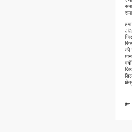
समा
समा
हमार
Ji
जिस
सिस
की 
मान
वर्
जिय
डिल
क्षेत
टैग: