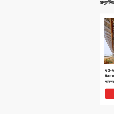
अनुशंसित
GQ-A फ
पैनल मा
जीवनका