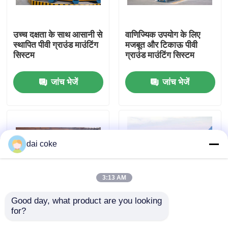
हमारे बारे में
उच्च दक्षता के साथ आसानी से
वाणिज्यिक उपयोग के लिए
स्थापित पीवी ग्राउंड माउंटिंग
मजबूत और टिकाऊ पीवी
सिस्टम
ग्राउंड माउंटिंग सिस्टम
फैक्टरी यात्रा
जांच भेजें
जांच भेजें
गुणवत्ता नियंत्रण
हमसे संपर्क करें
dai coke
एक बोली का अनुरोध
3:13 AM
पीवी पैनल माउंटिंग ब्रैकेट
Good day, what product are you looking 
for?
समायोज्य कोण डिजाइन के
एल्यूमीनियम मैग्नीशियम जस्ता
समायोज्य सौर पैनल ब्रैकेट
साथ उच्च दक्षता वाली पीवी
कोटिंग फिक्स्ड इंस्टॉलेशन