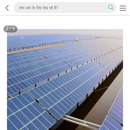
2
/
5