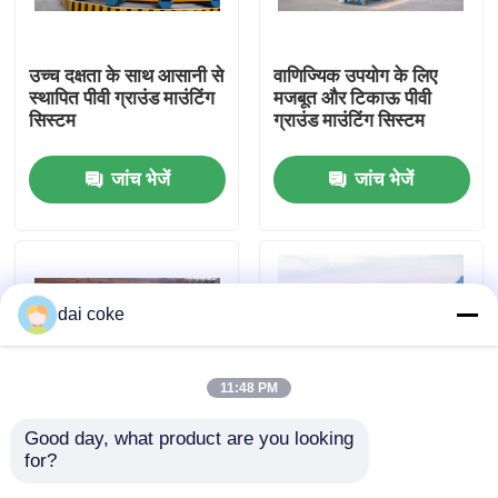
हमारे बारे में
उच्च दक्षता के साथ आसानी से
वाणिज्यिक उपयोग के लिए
स्थापित पीवी ग्राउंड माउंटिंग
मजबूत और टिकाऊ पीवी
सिस्टम
ग्राउंड माउंटिंग सिस्टम
फैक्टरी यात्रा
जांच भेजें
जांच भेजें
गुणवत्ता नियंत्रण
हमसे संपर्क करें
dai coke
एक बोली का अनुरोध
11:48 PM
पीवी पैनल माउंटिंग ब्रैकेट
Good day, what product are you looking 
for?
समायोज्य कोण डिजाइन के
एल्यूमीनियम मैग्नीशियम जस्ता
समायोज्य सौर पैनल ब्रैकेट
साथ उच्च दक्षता वाली पीवी
कोटिंग फिक्स्ड इंस्टॉलेशन