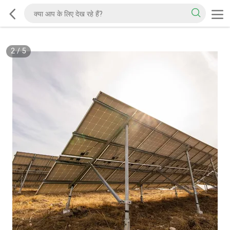
2
/
5