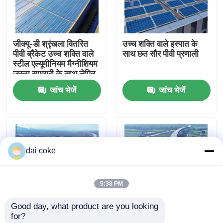
हमारे बारे में
जीक्यू-डी श्रृंखला वितरित
उच्च शक्ति वाले इस्पात के
पीवी ब्रैकेट उच्च शक्ति वाले
साथ छत सौर पीवी प्रणाली
फैक्टरी यात्रा
स्टील एल्यूमीनियम मैग्नीशियम
जस्ता सामग्री के साथ लेपित,
जांच भेजें
जांच भेजें
गुणवत्ता नियंत्रण
हमसे संपर्क करें
dai coke
एक बोली का अनुरोध
5:38 PM
पीवी पैनल माउंटिंग ब्रैकेट
Good day, what product are you looking 
for?
समायोज्य सौर पैनल ब्रैकेट
एल्यूमीनियम, मैग्नीशियम, जिंक
स्टील डिस्ट्रिब्यूटेड रूफटॉप