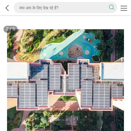
2
/
5