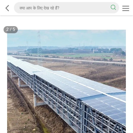
2
/
5