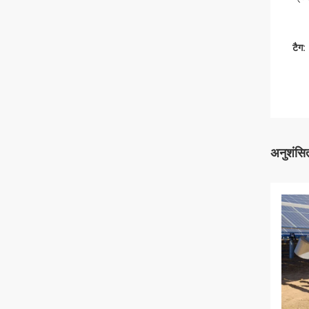
टैग:
अनुशंसित