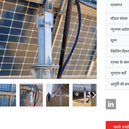
प्रमाणन
मॉडल संख्या
न्यूनतम आदेश
मूल्य
पैकेजिंग विव
प्रसव के सम
भुगतान शर्तें
आपूर्ति की क्ष
सबसे अच्छ