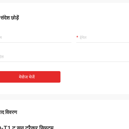
ंदेश छोड़ें
मेसेज भेजें
पाद विवरण
-T1 टू सन ट्रैकर सिस्टम