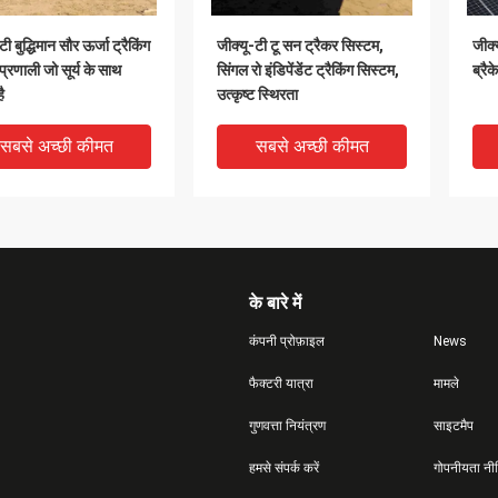
टी बुद्धिमान सौर ऊर्जा ट्रैकिंग
जीक्यू-टी टू सन ट्रैकर सिस्टम,
जीक्
 प्रणाली जो सूर्य के साथ
सिंगल रो इंडिपेंडेंट ट्रैकिंग सिस्टम,
ब्रै
ै
उत्कृष्ट स्थिरता
सबसे अच्छी कीमत
सबसे अच्छी कीमत
के बारे में
कंपनी प्रोफ़ाइल
News
फैक्टरी यात्रा
मामले
गुणवत्ता नियंत्रण
साइटमैप
Chaoyang श्रृंखला
GQ-T Chaoyang श्रृंखला
GQ-T
हमसे संपर्क करें
गोपनीयता नी
्ति स्वतंत्र ट्रैकिंग प्रणाली
ट्रैकिंग ब्रैकेट स्वतंत्र नियंत्रित
ब्रै