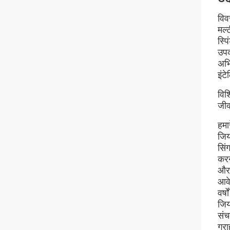
विव
मल्
स्प
उपक
अभि
इंट
विश
जीक
हमारे
जिय
सिं
करन
और 
आव
वर्ष
जिय
संचय
ग्र