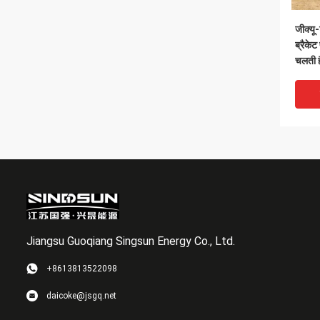
जीक्यू-
ब्रैकेट
चलती ह
Jiangsu Guoqiang Singsun Energy Co., Ltd.
+8613813522098
GQ-T 
daicoke@jsgq.net
एकल पंक