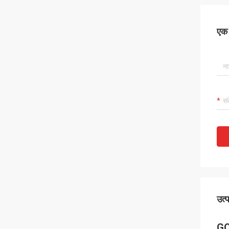
एक स
उत्
GQ