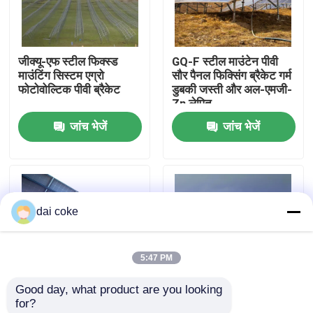
हमारे बारे में
जीक्यू-एफ स्टील फिक्स्ड
GQ-F स्टील माउंटेन पीवी
माउंटिंग सिस्टम एग्रो
सौर पैनल फिक्सिंग ब्रैकेट गर्म
फैक्टरी यात्रा
फोटोवोल्टिक पीवी ब्रैकेट
डुबकी जस्ती और अल-एमजी-
Zn लेपित
जांच भेजें
जांच भेजें
गुणवत्ता नियंत्रण
हमसे संपर्क करें
dai coke
एक बोली का अनुरोध
5:47 PM
पीवी पैनल माउंटिंग ब्रैकेट
Good day, what product are you looking 
for?
समायोज्य सौर पैनल ब्रैकेट
GQ-F स्टील फिक्स्ड माउंट
पर्वत मछली तालाबों के लिए