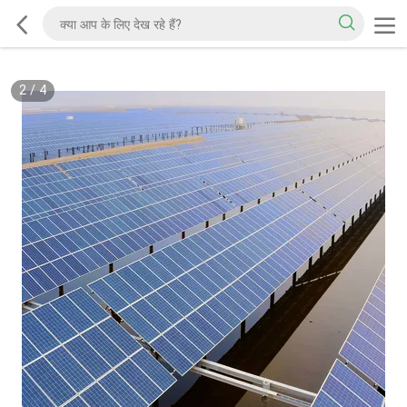
2
/
4