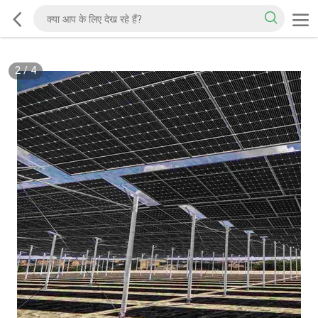
2
/
4