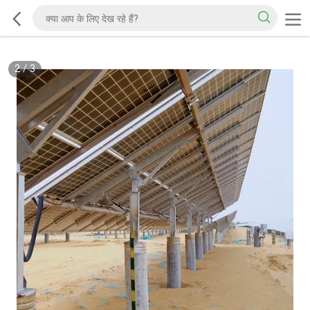
2
/
3